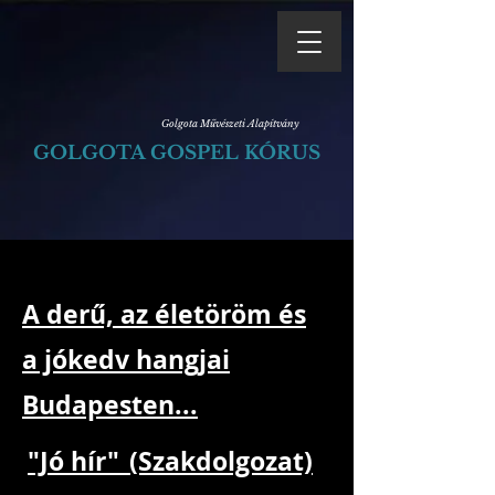
Golgota Művészeti Alapítvány
GOLGOTA GOSPEL KÓRUS
A derű, az életöröm és
a jókedv hangjai
Budapesten...
"Jó hír"_(Szakdolgozat)