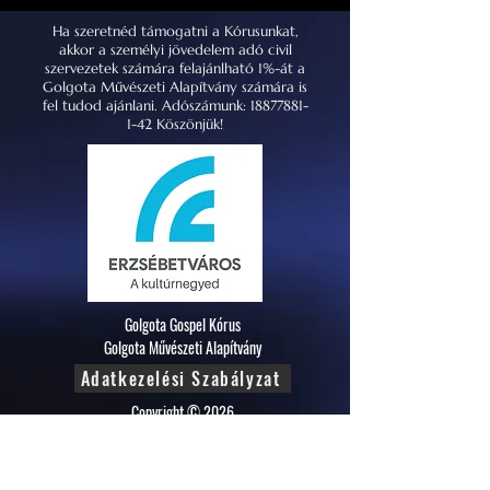
Ha szeretnéd támogatni a Kórusunkat,
akkor a személyi jövedelem adó civil
szervezetek számára felajánlható 1%-át a
Golgota Művészeti Alapítvány számára is
fel tudod ajánlani. Adószámunk:
18877881-
1-42
Köszönjük!
Golgota Gospel Kórus
Golgota Művészeti Alapítvány
Adatkezelési Szabályzat
Copyright © 2026
All rights reserved.