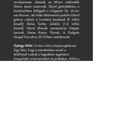
rendszeresen játsszák az itthoni rádióadók
illetve zenei csatornák. Dávid gitárjátékára a
közelmúltban felfigyelt a világsztár DJ - Armin
van Buuren, aki több alkalommal postolta Dávid
gitáros videóit a hivatalos facebook (9 millió
követő) illetve Twitter oldalán (1,6 millió
követő). Dávid állandó zenésztársa Gáspár
Lacinak, illetve Kasza Tibinek. A Golgota
Gospel Kórushoz 2010-ben csatlakozott.
György Attila
12 éve a kórus basszusgitárosa.
Úgy látja, hogy a zenekarban ezzel a
felállással tudnak a legjobban egymásra
hangolódni a koncerteken és próbákon. Attila a
magánéletben
klasszikus nagybőgős, de rendszeresen
basszusgitározik különböző formációkban,
ázban.
valamint a Madách Szính
Ha szeretnéd támogatni a Kórusunkat,
akkor a személyi jövedelem adó civil
szervezetek számára felajánlható 1%-át a
Golgota Művészeti Alapítvány számára is
fel tudod ajánlani. Adószámunk:
18877881-
1-42
Köszönjük!