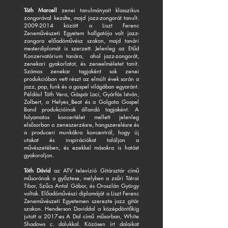
Tóth Marcell
zenei tanulmányait klasszikus
zongorával kezdte, majd jazz-zongorát tanult.
2009-2014
között a Liszt Ferenc
Zeneművészeti Egyetem hallgatója volt jazz-
zongora előadóművész szakon, majd tanári
mesterdiplomát is szerzett. Jelenleg az Etűd
Konzervatórium tanára, ahol jazz-zongorát,
zenekari gyakorlatot, és zeneelméletet tanít.
Számos zenekar tagjaként sok zenei
produkcióban vett részt az elmúlt évek során a
jazz, pop, funk és a gospel világában egyaránt.
Például Tóth Vera, Gáspár Laci, Gyárfás István,
Zolbert, a Helyes_Beat és a Golgota Gospel
Band produkcióinak állandó tagjaként. A
folyamatos koncertélet mellett jelenleg
elsősorban a zeneszerzésre, hangszerelésre és
a produceri munkákra koncentrál, hogy új
utakat és inspirációkat találjon a
művészetében, és ezekkel másokra is hatást
gyakoroljon.
Tóth Dávid
az ATV televízió Gitársztár című
műsorának a győztese, melyben a zsűri Tátrai
Tibor, Szűcs Antal Gábor, és Oroszlán György
voltak. Előadóművészi diplomáját a Liszt Ferenc
Zeneművészeti Egyetemen szerezte jazz gitár
szakon. Henderson Daviddal a középdöntőkig
jutott a 2017-es A Dal című műsorban, White
Shadows c. dalukkal. Közösen írt dalaikat