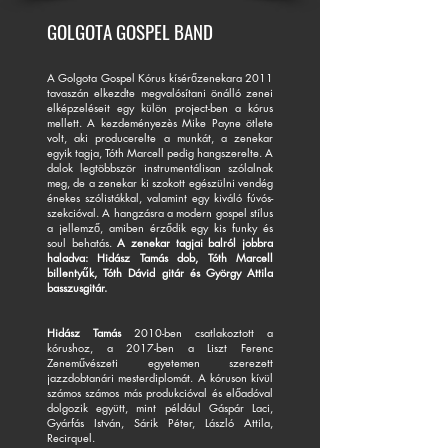
GOLGOTA GOSPEL BAND
A Golgota Gospel Kórus kísérőzenekara 2011
tavaszán elkezdte megvalósítani önálló zenei
elképzeléseit egy külön project-ben a kórus
mellett. A kezdeményezès Mike Payne ötlete
volt, aki producerelte a munkát, a zenekar
egyik tagja, Tóth Marcell pedig hangszerelte.
A
dalok legtöbbször instrumentálisan szólalnak
meg, de a zenekar ki szokott egészülni vendég
énekes szólistákkal, valamint egy kiváló fúvós-
szekcióval. A hangzásra a modern gospel stílus
a jellemző, amiben érződik egy kis funky és
soul behatás.
A zenekar tagjai balról jobbra
haladva: Hidász Tamás dob,
T
óth Marcell
billentyűk, Tóth Dávid gitár és György Attila
basszusgitár.
Hidász Tamás
2010-ben csatlakoztott a
kórushoz, a 2017-ben a Liszt Ferenc
Zeneművészeti egyetemen szerezett
jazzdobtanári mesterdiplomát. A kóruson kívül
számos számos más produkcióval és előadóval
dolgozik együtt, mint például Gáspár Laci,
Gyárfás István, Sárik Péter, László Attila,
Recirquel.